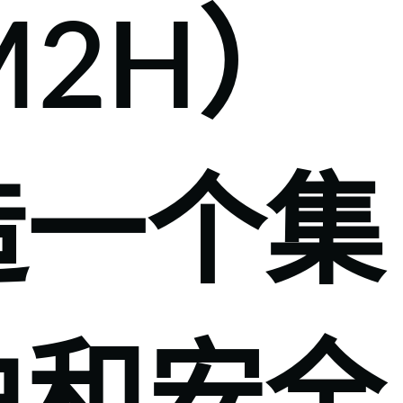
M2H）
造一个集