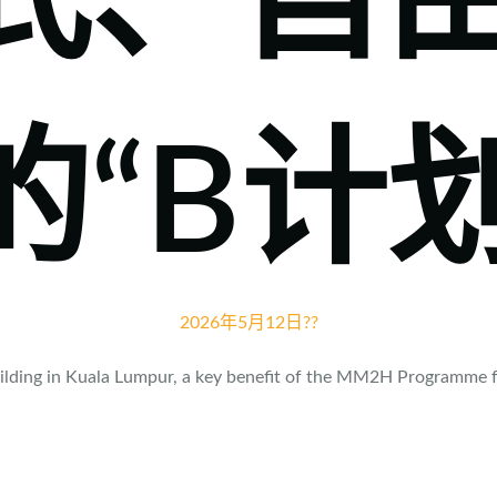
式、自
的“B计
2026年5月12日
??