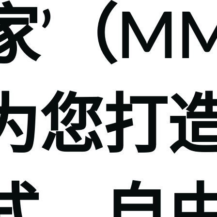
家’（M
为您打