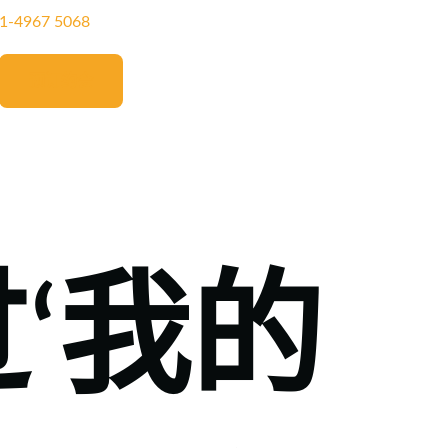
11‑4967 5068‬
预订约会
‘我的